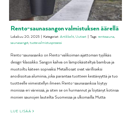
Rento-saunasangon valmistuksen äärellä
Lokakuu 20, 2025
|
Kategoriat:
Artikkelit
,
Uutiset
|
Tags:
rentosauna
,
saunasangot
,
tuotevalmistusprosessi
Rento-saunasanko on Rento-valikoiman ajattoman tyylikäs
design-klassikko. Sangon kahva on lämpökäsiteltyä bambua ja
muotoiltu käteen sopivaksi. Metalliosat ovat värilliseksi
anodisoitua alumiinia, joka parantaa tuotteen kestävyyttä ja tuo
tuotteelle viimeistellyn ilmeen. Rento-saunasankoa löytyy
monissa eri väreissä, ja siten se on hurmannut ja löytänyt kotinsa
monien saunojen lauteilta Suomessa ja ulkomailla. Mutta
LUE LISÄÄ