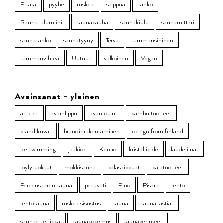
Pisara
pyyhe
ruskea
saippua
sanko
Sauna-alumiinit
saunakauha
saunakiulu
saunamittari
saunasanko
saunatyyny
Terva
tummansininen
tummanvihreä
Uutuus
valkoinen
Vegan
Avainsanat – yleinen
articles
avainlippu
avantouinti
bambu tuotteet
brändikuvat
brändinrakentaminen
design from finland
ice swimming
jääkide
Kenno
kristallikide
laudeliinat
löylytuoksut
mökkisauna
palasaippuat
palatuotteet
Pereensaaren sauna
pesuvati
Pino
Pisara
rento
rentosauna
ruskea sisustus
sauna
sauna-astiat
saunaestetiikka
saunakokemus
saunaperinteet