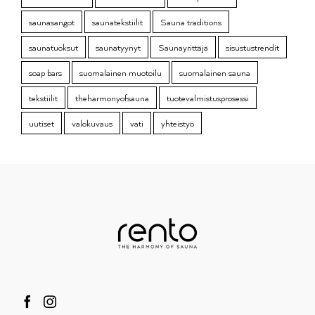
saunasangot
saunatekstiilit
Sauna traditions
saunatuoksut
saunatyynyt
Saunayrittäjä
sisustustrendit
soap bars
suomalainen muotoilu
suomalainen sauna
tekstiilit
theharmonyofsauna
tuotevalmistusprosessi
uutiset
valokuvaus
vati
yhteistyö