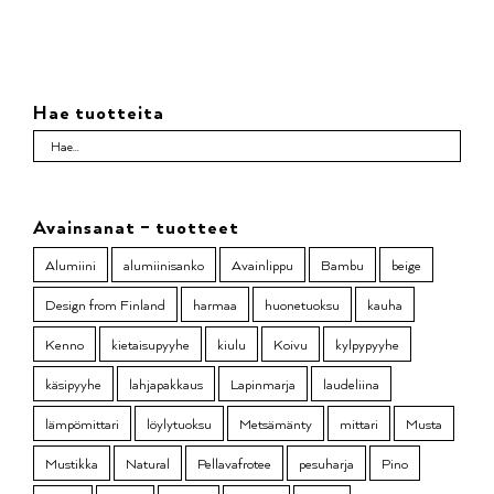
Hae tuotteita
Avainsanat – tuotteet
Alumiini
alumiinisanko
Avainlippu
Bambu
beige
Design from Finland
harmaa
huonetuoksu
kauha
Kenno
kietaisupyyhe
kiulu
Koivu
kylpypyyhe
käsipyyhe
lahjapakkaus
Lapinmarja
laudeliina
lämpömittari
löylytuoksu
Metsämänty
mittari
Musta
Mustikka
Natural
Pellavafrotee
pesuharja
Pino