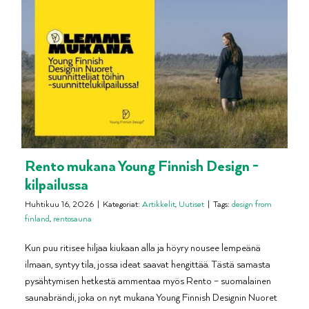
Rento mukana Young Finnish Design -
kilpailussa
Huhtikuu 16, 2026
|
Kategoriat:
Artikkelit
,
Uutiset
|
Tags:
design from
finland
,
rentosauna
Kun puu ritisee hiljaa kiukaan alla ja höyry nousee lempeänä
ilmaan, syntyy tila, jossa ideat saavat hengittää. Tästä samasta
pysähtymisen hetkestä ammentaa myös Rento – suomalainen
saunabrändi, joka on nyt mukana Young Finnish Designin Nuoret