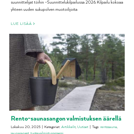
suunnittelijat töihin –Suunnittelukilpailussa 2026. Kilpailu kokoaa
yhteen uuden sukupolven muotoilijoita
LUE LISÄÄ
Rento-saunasangon valmistuksen äärellä
Lokakuu 20, 2025
|
Kategoriat:
Artikkelit
,
Uutiset
|
Tags:
rentosauna
,
saunasangot
,
tuotevalmistusprosessi