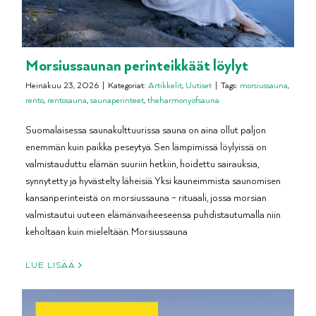
Morsiussaunan perinteikkäät löylyt
Heinäkuu 23, 2026
|
Kategoriat:
Artikkelit
,
Uutiset
|
Tags:
morsiussauna
,
rento
,
rentosauna
,
saunaperinteet
,
theharmonyofsauna
Suomalaisessa saunakulttuurissa sauna on aina ollut paljon
enemmän kuin paikka peseytyä. Sen lämpimissä löylyissä on
valmistauduttu elämän suuriin hetkiin, hoidettu sairauksia,
synnytetty ja hyvästelty läheisiä. Yksi kauneimmista saunomisen
kansanperinteistä on morsiussauna – rituaali, jossa morsian
valmistautui uuteen elämänvaiheeseensa puhdistautumalla niin
keholtaan kuin mieleltään. Morsiussauna
LUE LISÄÄ