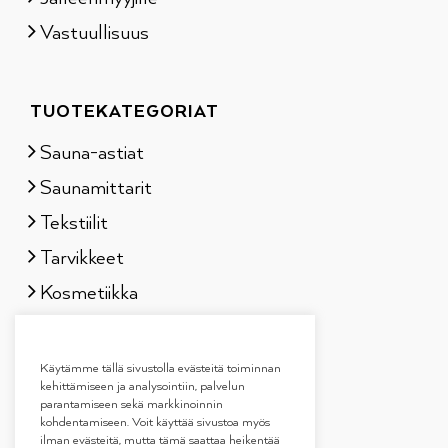
Vastuullisuus
TUOTEKATEGORIAT
Sauna-astiat
Saunamittarit
Tekstiilit
Tarvikkeet
Kosmetiikka
Löylytuoksut
Lahjapakkaukset
Käytämme tällä sivustolla evästeitä toiminnan
kehittämiseen ja analysointiin, palvelun
parantamiseen sekä markkinoinnin
kohdentamiseen. Voit käyttää sivustoa myös
ilman evästeitä, mutta tämä saattaa heikentää