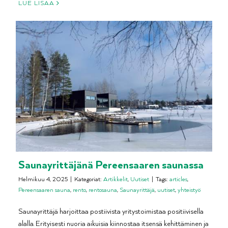
LUE LISÄÄ
Saunayrittäjänä Pereensaaren saunassa
Helmikuu 4, 2025
|
Kategoriat:
Artikkelit
,
Uutiset
|
Tags:
articles
,
Pereensaaren sauna
,
rento
,
rentosauna
,
Saunayrittäjä
,
uutiset
,
yhteistyö
Saunayrittäjä harjoittaa postiivista yritystoimistaa positiivisella
alalla. Erityisesti nuoria aikuisia kiinnostaa itsensä kehittäminen ja