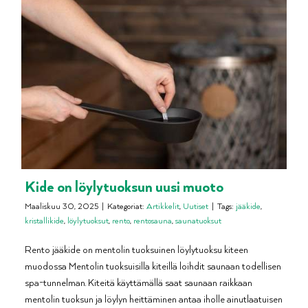
Kide on löylytuoksun uusi muoto
Maaliskuu 30, 2025
|
Kategoriat:
Artikkelit
,
Uutiset
|
Tags:
jääkide
,
kristallikide
,
löylytuoksut
,
rento
,
rentosauna
,
saunatuoksut
Rento jääkide on mentolin tuoksuinen löylytuoksu kiteen
muodossa Mentolin tuoksuisilla kiteillä loihdit saunaan todellisen
spa-tunnelman. Kiteitä käyttämällä saat saunaan raikkaan
mentolin tuoksun ja löylyn heittäminen antaa iholle ainutlaatuisen