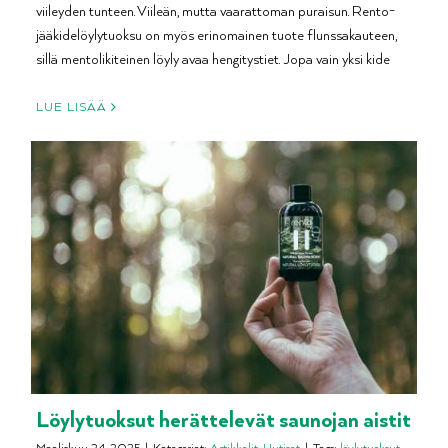
viileyden tunteen. Viileän, mutta vaarattoman puraisun. Rento-
jääkidelöylytuoksu on myös erinomainen tuote flunssakauteen,
sillä mentolikiteinen löyly avaa hengitystiet. Jopa vain yksi kide
LUE LISÄÄ
Löylytuoksut herättelevät saunojan aistit
Maaliskuu 24, 2025
|
Kategoriat:
Artikkelit
,
Uutiset
|
Tags:
löylytuoksut
,