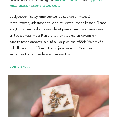
rento
,
rentosauna
,
saunatuoksut
,
uutiset
Löylyveteen lisätty lempituoksu luo saunaelämyksestä
rentouttavan, virkistävän tai vie ajatukset tulevaan kesään. Rento
löylytuoksujen pakkauksissa olevat pause-tunnukset kuvastavat
eri tuoksumaailmoja. Kun aloitat löylytuoksujen käytön, on
suositeltavaa annostella niitä aluksi pienissä määrin. Voit myös
kokeilla sekoittaa 10 ml:n tuoksuja keskenään. Muista aina
laimentaa tuoksut vedellä ennen käyttöä.
LUE LISÄÄ