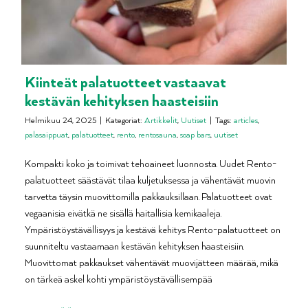
Kiinteät palatuotteet vastaavat
kestävän kehityksen haasteisiin
Helmikuu 24, 2025
|
Kategoriat:
Artikkelit
,
Uutiset
|
Tags:
articles
,
palasaippuat
,
palatuotteet
,
rento
,
rentosauna
,
soap bars
,
uutiset
Kompakti koko ja toimivat tehoaineet luonnosta. Uudet Rento-
palatuotteet säästävät tilaa kuljetuksessa ja vähentävät muovin
tarvetta täysin muovittomilla pakkauksillaan. Palatuotteet ovat
vegaanisia eivätkä ne sisällä haitallisia kemikaaleja.
Ympäristöystävällisyys ja kestävä kehitys Rento-palatuotteet on
suunniteltu vastaamaan kestävän kehityksen haasteisiin.
Muovittomat pakkaukset vähentävät muovijätteen määrää, mikä
on tärkeä askel kohti ympäristöystävällisempää