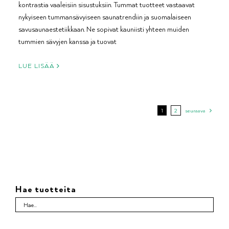
kontrastia vaaleisiin sisustuksiin. Tummat tuotteet vastaavat
nykyiseen tummansävyiseen saunatrendiin ja suomalaiseen
savusaunaestetiikkaan. Ne sopivat kauniisti yhteen muiden
tummien sävyjen kanssa ja tuovat
LUE LISÄÄ
1
2
seuraava
Hae tuotteita