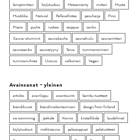
lämpömittari
löylytuoksu
Metsämänty
mittari
Musta
Mustikka
Natural
Pellavafrotee
pesuharja
Pino
Pisara
pyyhe
ruskea
saippua
sanko
Sauna-alumiinit
saunakauha
saunakiulu
saunamittari
saunasanko
saunatyyny
Terva
tummansininen
tummanvihreä
Uutuus
valkoinen
Vegan
Avainsanat – yleinen
articles
avainlippu
avantouinti
bambu tuotteet
brändikuvat
brändinrakentaminen
design from finland
ice swimming
jääkide
Kenno
kristallikide
laudeliinat
löylytuoksut
mökkisauna
palasaippuat
palatuotteet