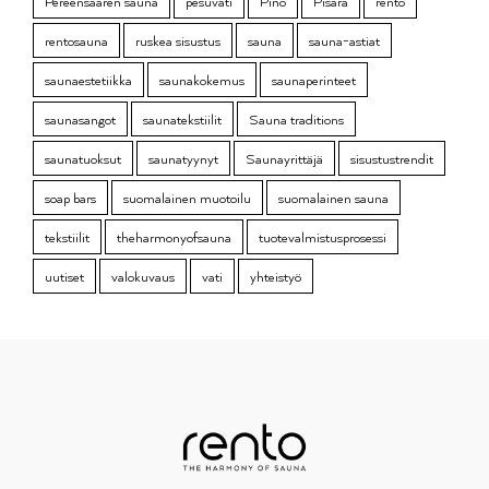
Pereensaaren sauna
pesuvati
Pino
Pisara
rento
rentosauna
ruskea sisustus
sauna
sauna-astiat
saunaestetiikka
saunakokemus
saunaperinteet
saunasangot
saunatekstiilit
Sauna traditions
saunatuoksut
saunatyynyt
Saunayrittäjä
sisustustrendit
soap bars
suomalainen muotoilu
suomalainen sauna
tekstiilit
theharmonyofsauna
tuotevalmistusprosessi
uutiset
valokuvaus
vati
yhteistyö