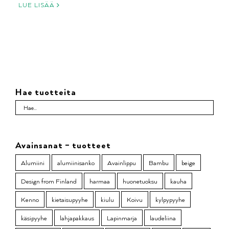
LUE LISÄÄ
Hae tuotteita
Avainsanat – tuotteet
Alumiini
alumiinisanko
Avainlippu
Bambu
beige
Design from Finland
harmaa
huonetuoksu
kauha
Kenno
kietaisupyyhe
kiulu
Koivu
kylpypyyhe
käsipyyhe
lahjapakkaus
Lapinmarja
laudeliina