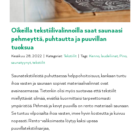
Oikeilla tekstiilivalinnoilla saat saunaasi
pehmeyttä, puhtautta ja puuvillan
tuoksua
Kesäkuu 28, 2022
|
Kategoriat:
Tekstiilit
|
Tags:
Kenno
,
laudeliinat
,
Pino
,
saunatyynyt
,
tekstiilit
Saunatekstiileistä puhuttaessa helppohoitoisuus, kankaan tuntu
ihoa vasten ja saunaan sopivat materiaalivalinnat ovat
avainasemassa. Tietenkin olisi myös suotavaa että tekstiilit
miellyttävät silmää, eivätkä kuormittaisi tarpeettomasti
ympäristöä. Pehmeä ja kevyt puuvilla on rento materiaali saunaan.
Se tuntuu vilpoisalta ihoa vasten, imee hyvin kosteutta ja kuivuu
nopeasti. Rento-valikoimasta löytyy kaksi upeaa
puuvillatekstiilisarjaa,