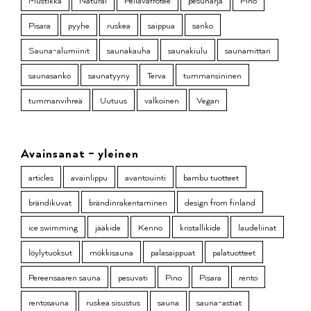
Mustikka
Natural
Pellavafrotee
pesuharja
Pino
Pisara
pyyhe
ruskea
saippua
sanko
Sauna-alumiinit
saunakauha
saunakiulu
saunamittari
saunasanko
saunatyyny
Terva
tummansininen
tummanvihreä
Uutuus
valkoinen
Vegan
Avainsanat – yleinen
articles
avainlippu
avantouinti
bambu tuotteet
brändikuvat
brändinrakentaminen
design from finland
ice swimming
jääkide
Kenno
kristallikide
laudeliinat
löylytuoksut
mökkisauna
palasaippuat
palatuotteet
Pereensaaren sauna
pesuvati
Pino
Pisara
rento
rentosauna
ruskea sisustus
sauna
sauna-astiat