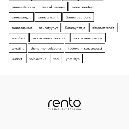
saunaestetiikka
saunakokemus
saunaperinteet
saunasangot
saunatekstiilit
Sauna traditions
saunatuoksut
saunatyynyt
Saunayrittäjä
sisustustrendit
soap bars
suomalainen muotoilu
suomalainen sauna
tekstiilit
theharmonyofsauna
tuotevalmistusprosessi
uutiset
valokuvaus
vati
yhteistyö