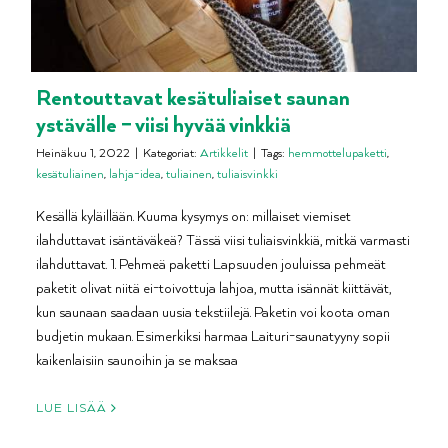
Rentouttavat kesätuliaiset saunan
ystävälle – viisi hyvää vinkkiä
Heinäkuu 1, 2022
|
Kategoriat:
Artikkelit
|
Tags:
hemmottelupaketti
,
kesätuliainen
,
lahja-idea
,
tuliainen
,
tuliaisvinkki
Kesällä kyläillään. Kuuma kysymys on: millaiset viemiset
ilahduttavat isäntäväkeä? Tässä viisi tuliaisvinkkiä, mitkä varmasti
ilahduttavat. 1. Pehmeä paketti Lapsuuden jouluissa pehmeät
paketit olivat niitä ei-toivottuja lahjoa, mutta isännät kiittävät,
kun saunaan saadaan uusia tekstiilejä. Paketin voi koota oman
budjetin mukaan. Esimerkiksi harmaa Laituri-saunatyyny sopii
kaikenlaisiin saunoihin ja se maksaa
LUE LISÄÄ