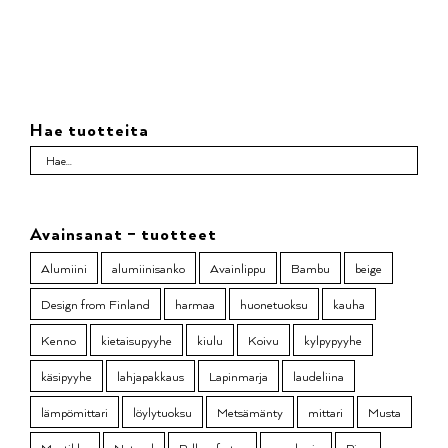
Hae tuotteita
Avainsanat – tuotteet
Alumiini
alumiinisanko
Avainlippu
Bambu
beige
Design from Finland
harmaa
huonetuoksu
kauha
Kenno
kietaisupyyhe
kiulu
Koivu
kylpypyyhe
käsipyyhe
lahjapakkaus
Lapinmarja
laudeliina
lämpömittari
löylytuoksu
Metsämänty
mittari
Musta