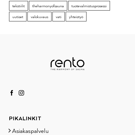
tekstiilit
theharmonyofsauna
tuotevalmistusprosessi
uutiset
valokuvaus
vati
yhteistyö
PIKALINKIT
Asiakaspalvelu