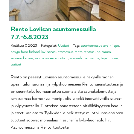
Rento Loviisan asuntomessuilla
7.7.-6.8.2023
Kesäkuu 7, 2023
|
Kategoriat:
Uutiset
|
Tags:
asuntomessut
,
avainlippu
,
design from finland
,
loviisanasuntomessut
,
rento
,
rentosauna
,
sauna
,
saunakokemus
,
suomalainen muotoilu
,
suomalainen sauna
,
tapahtuma
,
uutiset
Rento on päässyt Loviisan asuntomessuilla näkyville monen
upean talon saunaan ja kylpyhuoneeseen. Rento-saunatuotesarja
on suunniteltu luomaan aitoa suomalaista saunakokemusta ja
sen tuomaa harmoniaa monipuolisilla sekä innovatiivisilla sauna-
ja kylpytuotteilla. Tuotteissa panostetaan pitkäikäisyyteen laadun
ja estetiikan osalta. Tyylikkään ja pelkistetyn muotoilunsa ansiosta
tuotteet sopivat monenlaisiin sauna- ja kylpyhuonetiloihin.
Asuntomessuilla Rento-tuotteita