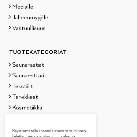
Medialle
Jälleenmyyjille
Vastuullisuus
TUOTEKATEGORIAT
Sauna-astiat
Saunamittarit
Tekstiilit
Tarvikkeet
Kosmetiikka
Löylytuoksut
Lahjapakkaukset
Käytämme tällä sivustolla evästeitä toiminnan
kehittämiseen ja analysointiin, palvelun