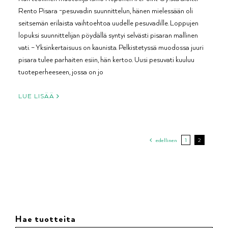
Rento Pisara -pesuvadin suunnittelun, hänen mielessään oli
seitsemän erilaista vaihtoehtoa uudelle pesuvadille. Loppujen
lopuksi suunnittelijan pöydällä syntyi selvästi pisaran mallinen
vati. – Yksinkertaisuus on kaunista. Pelkistetyssä muodossa juuri
pisara tulee parhaiten esiin, hän kertoo. Uusi pesuvati kuuluu
tuoteperheeseen, jossa on jo
LUE LISÄÄ
edellinen
1
2
Hae tuotteita