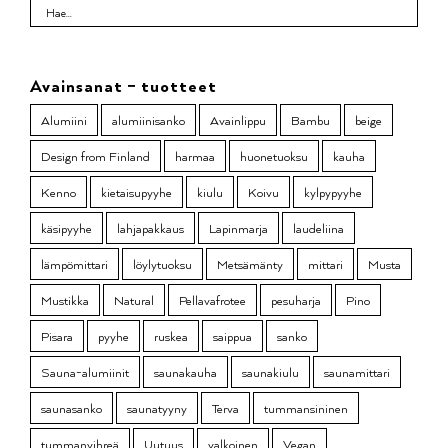
Avainsanat – tuotteet
Alumiini
alumiinisanko
Avainlippu
Bambu
beige
Design from Finland
harmaa
huonetuoksu
kauha
Kenno
kietaisupyyhe
kiulu
Koivu
kylpypyyhe
käsipyyhe
lahjapakkaus
Lapinmarja
laudeliina
lämpömittari
löylytuoksu
Metsämänty
mittari
Musta
Mustikka
Natural
Pellavafrotee
pesuharja
Pino
Pisara
pyyhe
ruskea
saippua
sanko
Sauna-alumiinit
saunakauha
saunakiulu
saunamittari
saunasanko
saunatyyny
Terva
tummansininen
tummanvihreä
Uutuus
valkoinen
Vegan