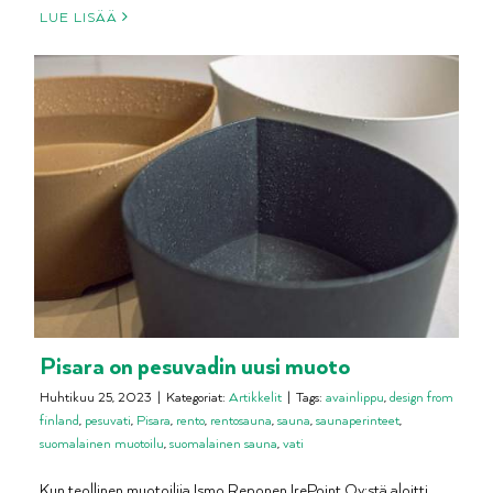
LUE LISÄÄ
Pisara on pesuvadin uusi muoto
Huhtikuu 25, 2023
|
Kategoriat:
Artikkelit
|
Tags:
avainlippu
,
design from
finland
,
pesuvati
,
Pisara
,
rento
,
rentosauna
,
sauna
,
saunaperinteet
,
suomalainen muotoilu
,
suomalainen sauna
,
vati
Kun teollinen muotoilija Ismo Reponen IrePoint Oy:stä aloitti