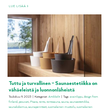
LUE LISÄÄ
Tuttu ja turvallinen – Saunaestetiikka on
vähäeleistä ja luonnonläheistä
Toukokuu 9, 2023
|
Kategoriat:
Artikkelit
|
Tags:
avainlippu
,
design from
finland
,
pesuvati
,
Pisara
,
rento
,
rentosauna
,
sauna
,
saunaestetiikka
,
saunakokemus
,
saunaperinteet
,
suomalainen muotoilu
,
suomalainen