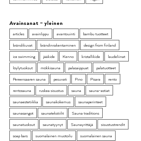
Avainsanat – yleinen
articles
avainlippu
avantouinti
bambu tuotteet
brändikuvat
brändinrakentaminen
design from finland
ice swimming
jääkide
Kenno
kristallikide
laudeliinat
löylytuoksut
mökkisauna
palasaippuat
palatuotteet
Pereensaaren sauna
pesuvati
Pino
Pisara
rento
rentosauna
ruskea sisustus
sauna
sauna-astiat
saunaestetiikka
saunakokemus
saunaperinteet
saunasangot
saunatekstiilit
Sauna traditions
saunatuoksut
saunatyynyt
Saunayrittäjä
sisustustrendit
soap bars
suomalainen muotoilu
suomalainen sauna