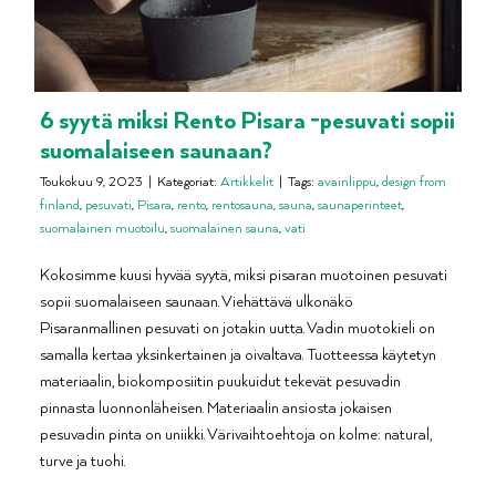
6 syytä miksi Rento Pisara -pesuvati sopii
suomalaiseen saunaan?
Toukokuu 9, 2023
|
Kategoriat:
Artikkelit
|
Tags:
avainlippu
,
design from
finland
,
pesuvati
,
Pisara
,
rento
,
rentosauna
,
sauna
,
saunaperinteet
,
suomalainen muotoilu
,
suomalainen sauna
,
vati
Kokosimme kuusi hyvää syytä, miksi pisaran muotoinen pesuvati
sopii suomalaiseen saunaan. Viehättävä ulkonäkö
Pisaranmallinen pesuvati on jotakin uutta. Vadin muotokieli on
samalla kertaa yksinkertainen ja oivaltava. Tuotteessa käytetyn
materiaalin, biokomposiitin puukuidut tekevät pesuvadin
pinnasta luonnonläheisen. Materiaalin ansiosta jokaisen
pesuvadin pinta on uniikki. Värivaihtoehtoja on kolme: natural,
turve ja tuohi.