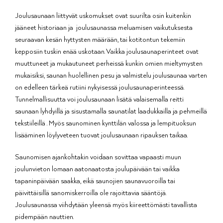
Joulusaunaan liittyvät uskomukset ovat suurilta osin kuitenkin
jääneet historiaan ja joulusaunassa meluamisen vaikutuksesta
seuraavan kesän hyttysten määrään, tai kotitontun tekemiin
kepposiin tuskin enää uskotaan. Vaikka joulusaunaperinteet ovat
muuttuneet ja mukautuneet perheissä kunkin omien mieltymysten
mukaisiksi, saunan huolellinen pesu ja valmistelu joulusaunaa varten
on edelleen tärkeä rutiini nykyisessä joulusaunaperinteessä.
Tunnelmallisuutta voi joulusaunaan lisätä valaisemalla reitti
saunaan lyhdyillä ja sisustamalla saunatilat laadukkailla ja pehmeillä
tekstiileillä . Myös saunominen kynttilän valossa ja lempituoksun
lisääminen löylyveteen tuovat joulusaunaan ripauksen taikaa.
Saunomisen ajankohtakin voidaan sovittaa vapaasti muun
joulunvieton lomaan aatonaatosta joulupäivään tai vaikka
tapaninpäivään saakka, eikä saunojien saunavuoroilla tai
päivittäisillä sanomiskerroilla ole rajoittavia sääntöjä.
Joulusaunassa viihdytään yleensä myös kiireettömästi tavallista
pidempään nauttien.