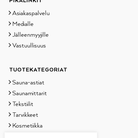
PIKALINKIT
Asiakaspalvelu
Medialle
Jälleenmyyjille
Vastuullisuus
TUOTEKATEGORIAT
Sauna-astiat
Saunamittarit
Tekstiilit
Tarvikkeet
Kosmetiikka
Löylytuoksut