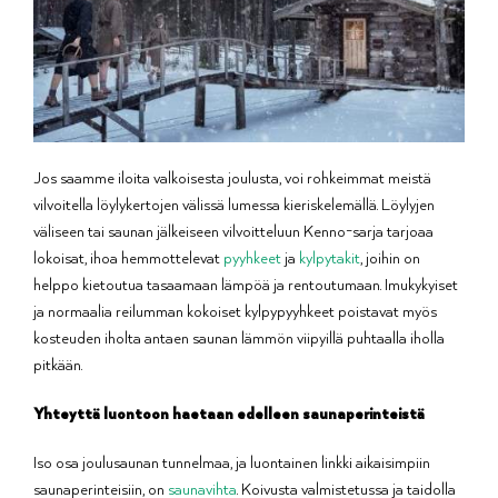
Jos saamme iloita valkoisesta joulusta, voi rohkeimmat meistä
vilvoitella löylykertojen välissä lumessa kieriskelemällä. Löylyjen
väliseen tai saunan jälkeiseen vilvoitteluun Kenno-sarja tarjoaa
lokoisat, ihoa hemmottelevat
pyyhkeet
ja
kylpytakit
, joihin on
helppo kietoutua tasaamaan lämpöä ja rentoutumaan. Imukykyiset
ja normaalia reilumman kokoiset kylpypyyhkeet poistavat myös
kosteuden iholta antaen saunan lämmön viipyillä puhtaalla iholla
pitkään.
Yhteyttä luontoon haetaan edelleen saunaperinteistä
Iso osa joulusaunan tunnelmaa, ja luontainen linkki aikaisimpiin
saunaperinteisiin, on
saunavihta
. Koivusta valmistetussa ja taidolla