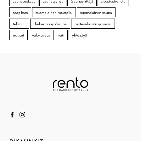
saunatuoksut
saunatyynyt
Saunayrittäjä
sisustustrendit
soap bars
suomalainen muotoilu
suomalainen sauna
tekstiilit
theharmonyofsauna
tuotevalmistusprosessi
uutiset
valokuvaus
vati
yhteistyö