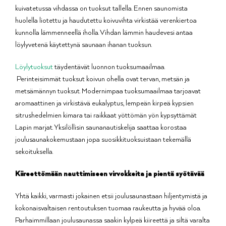
kuivatetussa vihdassa on tuoksut tallella. Ennen saunomista
huolella liotettu ja haudutettu koivuvihta virkistää verenkiertoa
kunnolla lämmenneellä iholla. Vihdan lämmin haudevesi antaa
löylyvetenä käytettynä saunaan ihanan tuoksun.
Löylytuoksut
täydentävät luonnon tuoksumaailmaa.
Perinteisimmät tuoksut koivun ohella ovat tervan, metsän ja
metsämännyn tuoksut. Modernimpaa tuoksumaailmaa tarjoavat
aromaattinen ja virkistävä eukalyptus, lempeän kirpeä kypsien
sitrushedelmien kimara tai raikkaat yöttömän yön kypsyttämät
Lapin marjat. Yksilöllisin saunanautiskelija saattaa korostaa
joulusaunakokemustaan jopa suosikkituoksuistaan tekemällä
sekoituksella.
Kiireettömään nauttimiseen virvokkeita ja pientä syötävää
Yhtä kaikki, varmasti jokainen etsii joulusaunastaan hiljentymistä ja
kokonaisvaltaisen rentoutuksen tuomaa raukeutta ja hyvää oloa.
Parhaimmillaan joulusaunassa saakin kylpeä kiireettä ja siltä varalta