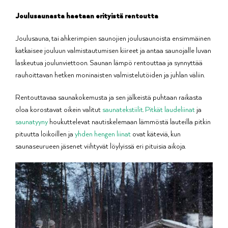
Joulusaunasta haetaan erityistä rentoutta
Joulusauna, tai ahkerimpien saunojien joulusaunoista ensimmäinen
katkaisee jouluun valmistautumisen kiireet ja antaa saunojalle luvan
laskeutua joulunviettoon. Saunan lämpö rentouttaa ja synnyttää
rauhoittavan hetken moninaisten valmistelutöiden ja juhlan väliin.
Rentouttavaa saunakokemusta ja sen jälkeistä puhtaan raikasta
oloa korostavat oikein valitut
saunatekstiilit
.
Pitkät laudeliinat
ja
saunatyyny
houkuttelevat nautiskelemaan lämmöstä lauteilla pitkin
pituutta loikoillen ja
yhden hengen liinat
ovat käteviä, kun
saunaseurueen jäsenet viihtyvät löylyissä eri pituisia aikoja.