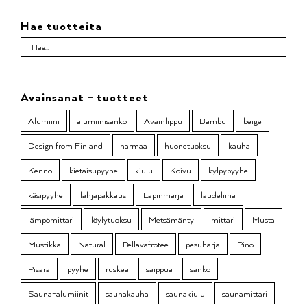
Hae tuotteita
Avainsanat – tuotteet
Alumiini
alumiinisanko
Avainlippu
Bambu
beige
Design from Finland
harmaa
huonetuoksu
kauha
Kenno
kietaisupyyhe
kiulu
Koivu
kylpypyyhe
käsipyyhe
lahjapakkaus
Lapinmarja
laudeliina
lämpömittari
löylytuoksu
Metsämänty
mittari
Musta
Mustikka
Natural
Pellavafrotee
pesuharja
Pino
Pisara
pyyhe
ruskea
saippua
sanko
Sauna-alumiinit
saunakauha
saunakiulu
saunamittari