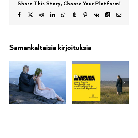
Share This Story, Choose Your Platform!
Facebook
X
Reddit
LinkedIn
WhatsApp
Tumblr
Pinterest
Vk
Xing
sähköpos
Samankaltaisia kirjoituksia