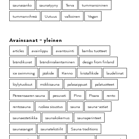
saunasanko
saunatyyny
Terva
tummansininen
tummanvihreä
Uutuus
valkoinen
Vegan
Avainsanat – yleinen
articles
avainlippu
avantouinti
bambu tuotteet
brändikuvat
brändinrakentaminen
design from finland
ice swimming
jääkide
Kenno
kristallikide
laudeliinat
löylytuoksut
mökkisauna
palasaippuat
palatuotteet
Pereensaaren sauna
pesuvati
Pino
Pisara
rento
rentosauna
ruskea sisustus
sauna
sauna-astiat
saunaestetiikka
saunakokemus
saunaperinteet
saunasangot
saunatekstiilit
Sauna traditions