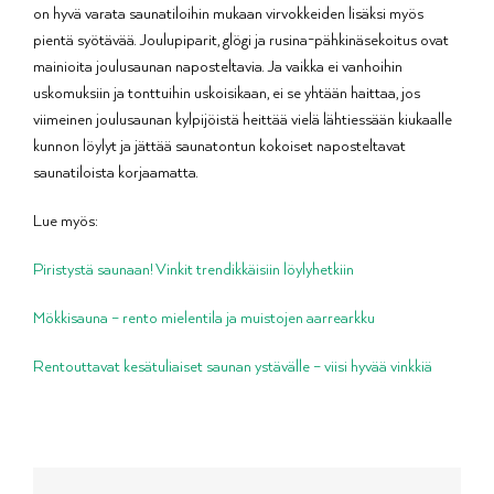
on hyvä varata saunatiloihin mukaan virvokkeiden lisäksi myös
pientä syötävää. Joulupiparit, glögi ja rusina-pähkinäsekoitus ovat
mainioita joulusaunan naposteltavia. Ja vaikka ei vanhoihin
uskomuksiin ja tonttuihin uskoisikaan, ei se yhtään haittaa, jos
viimeinen joulusaunan kylpijöistä heittää vielä lähtiessään kiukaalle
kunnon löylyt ja jättää saunatontun kokoiset naposteltavat
saunatiloista korjaamatta.
Lue myös:
Piristystä saunaan! Vinkit trendikkäisiin löylyhetkiin
Mökkisauna – rento mielentila ja muistojen aarrearkku
Rentouttavat kesätuliaiset saunan ystävälle – viisi hyvää vinkkiä