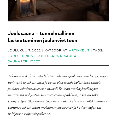
Joulusauna – tunnelmallinen
laskeutuminen joulunviettoon
JOULUKUU 7, 2022
|
KATEGORIAT:
ARTIKKELIT
|
TAGS:
JOULUPERINNE
,
JOULUSAUNA
,
SAUNA
,
SAUNAPERINTEET
Talonpoikaiskulttuurista lähtöisin olevaan joulusaunaan liittyy paljon
perinteitä ja uskomuksia ja se on ollut maalaiselämässä tärkein
jouluun valmistautumisen rituaali. Saunan merkityksellisyyttä
perinteissä pohjustaa sen toimiminen paikkana, jossa on sekä
synnytetty että puhdistettu ja parannettu kehoa ja mieltä. Sauna on
toiminut uskomusten mukaan myös sauna- ja kotitonttujen tai
haltijoiden kylpemispaikkana.