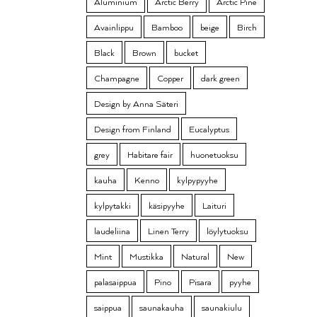
Aluminium
Arctic Berry
Arctic Pine
Avainlippu
Bamboo
beige
Birch
Black
Brown
bucket
Champagne
Copper
dark green
Design by Anna Säteri
Design from Finland
Eucalyptus
grey
Habitare fair
huonetuoksu
kauha
Kenno
kylpypyyhe
kylpytakki
käsipyyhe
Laituri
laudeliina
Linen Terry
löylytuoksu
Mint
Mustikka
Natural
New
palasaippua
Pino
Pisara
pyyhe
saippua
saunakauha
saunakiulu