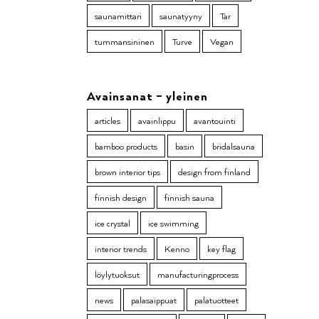
saunamittari
saunatyyny
Tar
tummansininen
Turve
Vegan
Avainsanat – yleinen
articles
avainlippu
avantouinti
bamboo products
basin
bridalsauna
brown interior tips
design from finland
finnish design
finnish sauna
ice crystal
ice swimming
interior trends
Kenno
key flag
löylytuoksut
manufacturingprocess
news
palasaippuat
palatuotteet