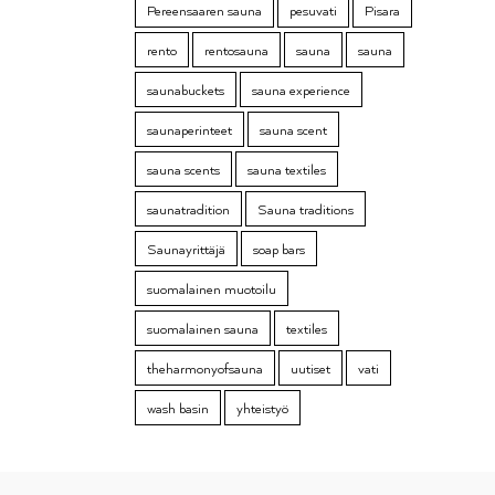
Pereensaaren sauna
pesuvati
Pisara
rento
rentosauna
sauna
sauna
saunabuckets
sauna experience
saunaperinteet
sauna scent
sauna scents
sauna textiles
saunatradition
Sauna traditions
Saunayrittäjä
soap bars
suomalainen muotoilu
suomalainen sauna
textiles
theharmonyofsauna
uutiset
vati
wash basin
yhteistyö