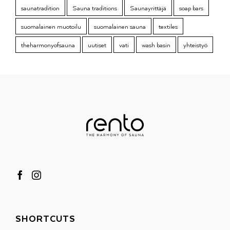
saunatradition
Sauna traditions
Saunayrittäjä
soap bars
suomalainen muotoilu
suomalainen sauna
textiles
theharmonyofsauna
uutiset
vati
wash basin
yhteistyö
SHORTCUTS