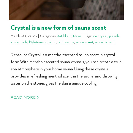
Crystal is a new form of sauna scent
March 30, 2025
|
Categories:
Artikkelit
,
News
|
Tags:
ice crystal
,
jääkide
,
kristallikide
,
löylytuoksut
,
rento
,
rentosauna
,
sauna scent
,
saunatuoksut
Rento Ice Crystal is a menthol-scented sauna scent in crystal
form With menthol-scented sauna crystals, you can create a true
spa atmosphere in your home sauna. Using these crystals
provides a refreshing menthol scent in the sauna, and throwing
water on the stones gives the skin a unique cooling
READ MORE