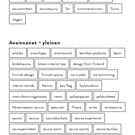
saunamittari
saunatyyny
Tar
tummansininen
Turve
Vegan
Avainsanat – yleinen
articles
avainlippu
avantouinti
bamboo products
basin
bridalsauna
brown interior tips
design from finland
finnish design
finnish sauna
ice crystal
ice swimming
interior trends
Kenno
key flag
löylytuoksut
manufacturingprocess
news
palasaippuat
palatuotteet
Pereensaaren sauna
pesuvati
Pisara
rento
rentosauna
sauna
sauna
saunabuckets
sauna experience
saunaperinteet
sauna scent
sauna scents
sauna textiles