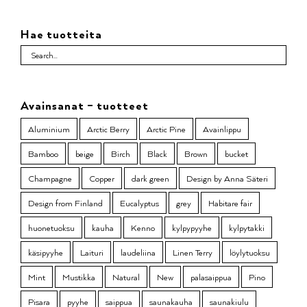
Hae tuotteita
Avainsanat – tuotteet
Aluminium
Arctic Berry
Arctic Pine
Avainlippu
Bamboo
beige
Birch
Black
Brown
bucket
Champagne
Copper
dark green
Design by Anna Säteri
Design from Finland
Eucalyptus
grey
Habitare fair
huonetuoksu
kauha
Kenno
kylpypyyhe
kylpytakki
käsipyyhe
Laituri
laudeliina
Linen Terry
löylytuoksu
Mint
Mustikka
Natural
New
palasaippua
Pino
Pisara
pyyhe
saippua
saunakauha
saunakiulu