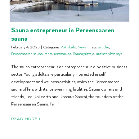
Sauna entrepreneur in Pereensaaren
sauna
February 4, 2025
|
Categories:
Artikkelit
,
News
|
Tags:
articles
,
Pereensaaren sauna
,
rento
,
rentosauna
,
Saunayrittäjä
,
uutiset
,
yhteistyö
The sauna entrepreneur is an entrepreneur in a positive business
sector. Young adults are particularly interested in self-
development and wellness activities, which the Pereensaaren
sauna offers with its ice swimming facilities. Sauna owners and
friends, Leo Railevirta and Rasmus Saarni, the founders of the
Pereensaaren Sauna, fell in
READ MORE