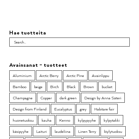
Hae tuotteita
Avainsanat – tuotteet
Aluminium
Arctic Berry
Arctic Pine
Avainlippu
Bamboo
beige
Birch
Black
Brown
bucket
Champagne
Copper
dark green
Design by Anna Säteri
Design from Finland
Eucalyptus
grey
Habitare fair
huonetuoksu
kauha
Kenno
kylpypyyhe
kylpytakki
käsipyyhe
Laituri
laudeliina
Linen Terry
löylytuoksu