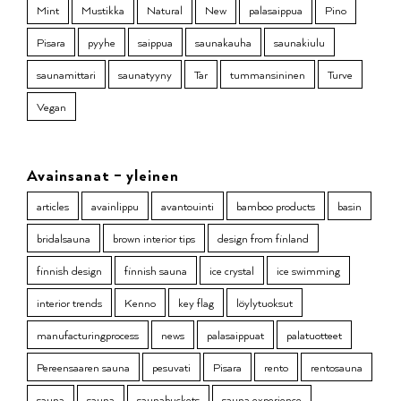
Mint
Mustikka
Natural
New
palasaippua
Pino
Pisara
pyyhe
saippua
saunakauha
saunakiulu
saunamittari
saunatyyny
Tar
tummansininen
Turve
Vegan
Avainsanat – yleinen
articles
avainlippu
avantouinti
bamboo products
basin
bridalsauna
brown interior tips
design from finland
finnish design
finnish sauna
ice crystal
ice swimming
interior trends
Kenno
key flag
löylytuoksut
manufacturingprocess
news
palasaippuat
palatuotteet
Pereensaaren sauna
pesuvati
Pisara
rento
rentosauna
sauna
sauna
saunabuckets
sauna experience