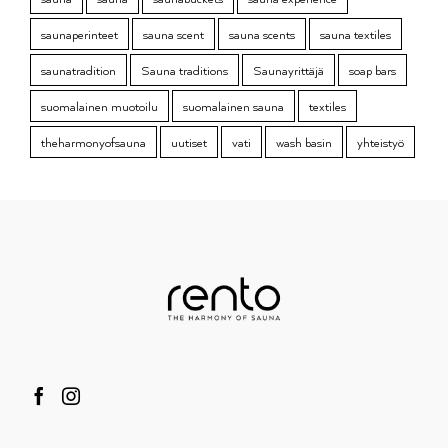
saunaperinteet
sauna scent
sauna scents
sauna textiles
saunatradition
Sauna traditions
Saunayrittäjä
soap bars
suomalainen muotoilu
suomalainen sauna
textiles
theharmonyofsauna
uutiset
vati
wash basin
yhteistyö